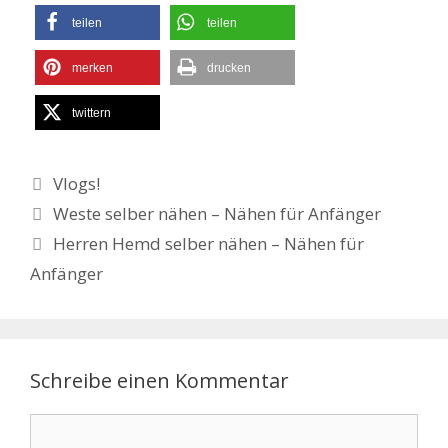
teilen
teilen
merken
drucken
twittern
Kategorien
Vlogs!
Weste selber nähen – Nähen für Anfänger
Herren Hemd selber nähen – Nähen für
Anfänger
Schreibe einen Kommentar
Kommentar