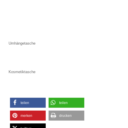
Umhängetasche
Kosmetiktasche
teilen
teilen
merken
drucken