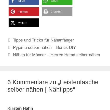
teilen
teilen
merken
drucken
twittern
Kategorien
Tipps und Tricks für Nähanfänger
Pyjama selber nähen – Bonus DIY
Nähen für Männer – Herren Hemd selber nähen
6 Kommentare zu „Leistentasche
selber nähen | Nähtipps“
Kirsten Hahn