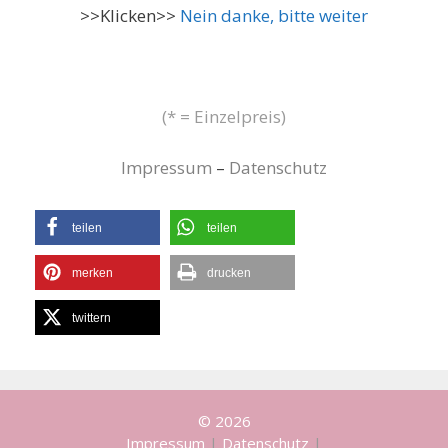
>>Klicken>>
Nein danke, bitte weiter
(* = Einzelpreis)
Impressum
–
Datenschutz
teilen
teilen
merken
drucken
twittern
© 2026
Impressum
|
Datenschutz
|