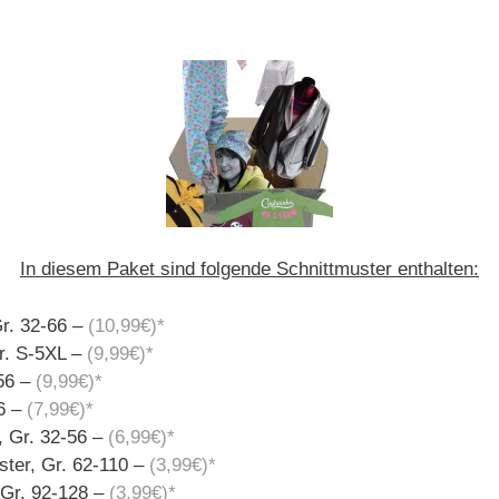
In diesem Paket sind folgende Schnittmuster enthalten:
Gr. 32-66 –
(10,99€)*
r. S-5XL –
(9,99€)*
56 –
(9,99€)*
6 –
(7,99€)*
 Gr. 32-56 –
(6,99€)*
ter, Gr. 62-110 –
(3,99€)*
 Gr. 92-128 –
(3,99€)*