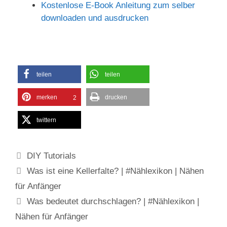
Kostenlose E-Book Anleitung zum selber
downloaden und ausdrucken
teilen
teilen
merken
drucken
2
twittern
Kategorien
DIY Tutorials
Was ist eine Kellerfalte? | #Nählexikon | Nähen
für Anfänger
Was bedeutet durchschlagen? | #Nählexikon |
Nähen für Anfänger