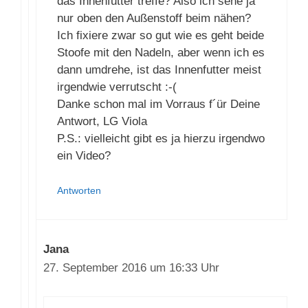
Seite vom Reißverschluss zwischen
Außen- und Innenstoff einnähe, wie
schaffe ich es, dass ich auch genau
und ordentlich das Innenfutter treffe?
Also ich sehe ja nur oben den
Außenstoff beim nähen? Ich fixiere
zwar so gut wie es geht beide Stoofe
mit den Nadeln, aber wenn ich es
dann umdrehe, ist das Innenfutter
meist irgendwie verrutscht :-(
Danke schon mal im Vorraus f´ür
Deine Antwort, LG Viola
P.S.: vielleicht gibt es ja hierzu
irgendwo ein Video?
Antworten