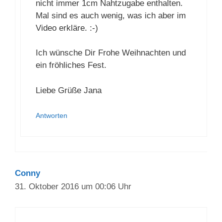
etwas umgenäht werden muss usw. es
sind nicht immer 1cm Nahtzugabe
enthalten. Mal sind es auch wenig, was
ich aber im Video erkläre. :-)
Ich wünsche Dir Frohe Weihnachten
und ein fröhliches Fest.
Liebe Grüße Jana
Antworten
×
Sie sehen gerade einen Platzhalterinhalt von
Standard
. Um auf den eigentlichen Inhalt
Conny
zuzugreifen, klicken Sie auf den Button unten. Bitte
31. Oktober 2016 um 00:06 Uhr
beachten Sie, dass dabei Daten an Drittanbieter
weitergegeben werden.