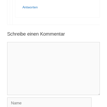
Danach ziehst Du den Heftfaden
wieder heraus. Der Heftfaden ist
extra für präzise Näharbeiten
gedacht. :-)
Liebe Grüße Jana
Antworten
Schreibe einen Kommentar
Kommentar