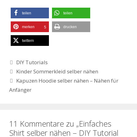
teilen
teilen
merken
drucken
5
twittern
Kategorien
DIY Tutorials
Kinder Sommerkleid selber nähen
Kapuzen Hoodie selber nähen – Nähen für
Anfänger
11 Kommentare zu „Einfaches
Shirt selber nähen – DIY Tutorial