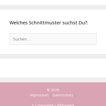
Welches Schnittmuster suchst Du?:
Suchen
nach:
© 2026
Impressum
|
Datenschutz
|
* = Werbelink / Affiliatelink